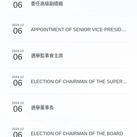
06
委任高級副總裁
2024.12
06
APPOINTMENT OF SENIOR VICE-PRESIDENT
2024.12
06
選舉監事會主席
2024.12
06
ELECTION OF CHAIRMAN OF THE SUPERVISORY COMMITTEE
2024.12
06
選舉董事長
2024.12
06
ELECTION OF CHAIRMAN OF THE BOARD