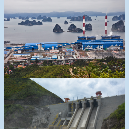
氢能
Hydrogen energy
核电
清洁高效煤电
气电
光热
新型储能
公司拥有核岛主设备制造基地、常规岛主设备制造基
公司具备年产3000万千瓦煤电主机设备能力，填补了
具备重燃关键部件批量生产制造能力，中小燃机批量
具备太阳能光热电站动力岛、储热系统、蒸汽发生系
通过自主创新，公司已经掌握压缩空气储能、熔盐储
泵阀
地，具备年产4台/套100万千瓦核岛、常规岛产品生产能
诸多国内和国际空白，在电站锅炉领域已形成从中压到超
化本体制造和成套供货能力。重型燃机方面，产品包括
统及关键设备设计供货能力，产品技术达到国内领先水
热、吸附压缩二氧化碳储能等新型储能关键技术，具备压
Pump valve
力。产品服务范围覆盖华龙一号、国和一号
超临界的全系列产品，产品技术水平和性能处于国内领先
9F.03 /9F.05 /13E2 /9H.01型等重型燃气轮机联合循环发电
平。蒸汽发生系统已覆盖三槽式、塔式和大技术路线线性
缩机、空气透平、储换热设备、储气装置和储能发电机等
（CAP1400）、VVER、高温气冷堆、快堆、小型堆等多种
水平；在电站汽轮机领域已经基本掌握世界先进汽轮机产
机组，中小型燃机方面通过CGT25-D设备的国产化制造，
菲湿尔式，适用于目前市场上两种主流储热介质--导热油和
关键设备研制供货和项目总承包能力，其中压缩空气储能
堆型。
品技术；在汽轮发电机领域拥有各类型汽轮发电机设计和
形成了较为完整的中小型燃机制造技术体系，制造技术达
熔盐，产品涵盖50兆瓦-300兆瓦功率等级机组。
领域产品范围已覆盖10兆瓦-350兆瓦等级电站核心设备，
查看更多 >
制造的核心技术。公司生产的煤电主设备约占国内总装机
到国内先进水平。在E级、F级、H级燃机 EPC 领域取得广
市场占有率在60%左右。公司在技术装备研发、示范项目
View more
容量1/3，已装备了全国500多个电厂、出口30多个国家和
泛业绩，其中重型燃气轮机约占国内总装机容量1/3。
建设等方面取得了较大突破，特别是支撑江苏金坛盐穴、
地区。
湖北应城等一批国家级示范项目建设，大力推动了我国相
关领域储能产业商业化发展进程，起到了较好示范带动作
用。