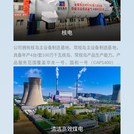
核电
公司拥有核岛主设备制造基地、常规岛主设备制造基地，
具备年产4台/套100万千瓦核岛、常规岛产品生产能力。产
品服务范围覆盖华龙一号、国和一号（CAP1400）、
VVER、高温气冷堆、快堆、小型堆等多种堆型。
清洁高效煤电