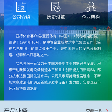
公司介绍
历史沿革
企业架构
亚搏体育客户端-亚搏体育（中国） （简称哈电股份）
组建于1994年10月，是中管企业哈尔滨电气集团公司（简
称哈电集团）的重点骨干企业，是中国最大的发电设备制
造、成套和出口基地之一。
哈电股份一直致力于中国装备制造业的振兴与发展，积
极带动我国发电设备制造水平和自主创新能力的新跨越，部
分技术达到国际先进水平。公司秉承可持续发展理念，不断
加大高效清洁能源及新能源发电设备开发力度，实现企业与
环境保护协调发展。
哈电股份汇集了国内一流的科研、技术、管理精英人
才，拥有先进的生产和科研试验设备，有着完善的质量保证
产品业务
和质量控制体系，研究开发能力、生产制造能力和电站承建
查看更多