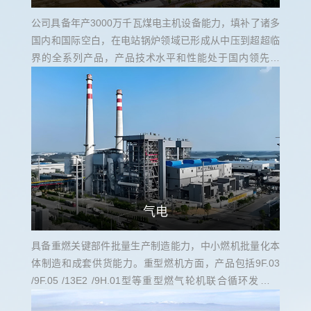
公司具备年产3000万千瓦煤电主机设备能力，填补了诸多
国内和国际空白，在电站锅炉领域已形成从中压到超超临
界的全系列产品，产品技术水平和性能处于国内领先水
平；在电站汽轮机领域已经基本掌握世界先进汽轮机产品
技术；在汽轮发电机领域拥有各类型汽轮发电机设计和制
造的核心技术。公司生产的煤电主设备约占国内总装机容
量1/3，已装备了全国500多个电厂、出口30多个国家和地
区。
气电
具备重燃关键部件批量生产制造能力，中小燃机批量化本
体制造和成套供货能力。重型燃机方面，产品包括9F.03
/9F.05 /13E2 /9H.01型等重型燃气轮机联合循环发电机
组，中小型燃机方面通过CGT25-D设备的国产化制造，形